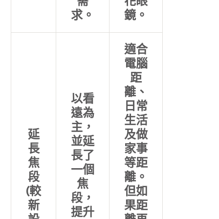
需
花眼
求。
鏡。
適合
電腦
距
離、
以看
日常
遠為
生活
主，
延
及做
並延
長
家事
長了
焦
等距
一個
段
離。
焦
(較
但如
段，
新
果距
提升