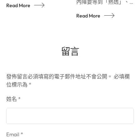
內障要等到「熟透」、
Read More
術，許多人難免會感到
完全看不見了再處理
些許擔憂。 為了讓大家
Read More
。 這其實是過時的觀
能更了解相關的醫療資
念！拖延手術不僅會增
訊，我整理了這支短影
加手術的風險，還會嚴
片
，希望能幫助大家
重影響您的日常生活與
解答診間常見的三個疑
留言
工作安全
。 隨著現
問
。
Q1：白內障
代醫學科技的進步，白
手術的原理是什麼？
內障手術技術已相當成
目前常見的方式是利用
熟且設備先進。 當白內
發佈留言必須填寫的電子郵件地址不會公開。
必填欄
「超音波乳化術」。原
障開始影響到您的視
位標示為
*
理是將混濁的水晶體清
力、開車安全、看電視
除後，再植入新的人工
姓名 *
或使用手機，甚至是因
水晶體。這屬於微創手
視力不佳而容易跌倒
術的一種，相對來說傷
時，就是與醫師討論手
口較小，在術後恢復上
術的最佳時機
！
也有較穩定的表現
。
德國蔡司老花專家：量
Email *
Q2：手術時間大約多
身打造的清晰視界 現代