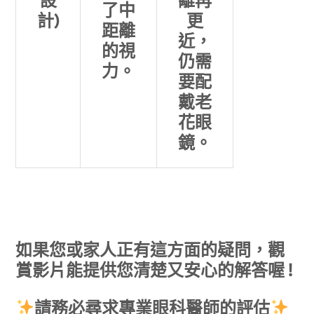
設
離再
了中
計)
更
距離
近，
的視
仍需
力。
要配
戴老
花眼
鏡。
如果您或家人正有這方面的疑問，觀
賞影片能提供您清楚又安心的解答喔 !
請務必尋求專業眼科醫師的評估