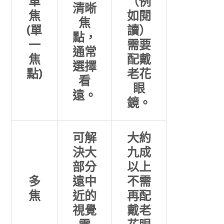
單
（例
清晰
焦
如閱
焦
(單
讀）
點，
一
需要
通常
焦
配戴
選擇
點)
老花
看
眼
遠。
鏡。
可解
大約
決大
九成
部分
以上
多
遠中
不需
焦
近的
再配
視覺
戴老