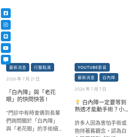
最新消息
行醫點滴
YOUTUBE影音
最新消息
白內障
2026 年 7 月 21 日
2026 年 7 月 7 日
「白內障」與「老花
眼」的快問快答 !
白內障一定要等到
熟透才能動手術？小心
“門診中有時會遇到長輩
錯過黃金治療期！
們詢問關於「白內障」
許多人因為害怕手術或
與「老花眼」的手術細
抱持著舊觀念，認為白
節
。面對眼睛的手