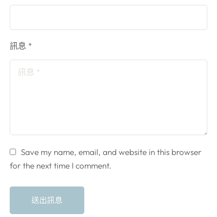
長？需要住院嗎？
一
的「老花人工水晶體」
般情況下，單眼的手術
不僅能解決白內障問
過程大約 …
題，透過長焦段或三焦
訊息 *
段的設計，還能同時改
善老花、近視 …
Save my name, email, and website in this browser
for the next time I comment.
送出訊息