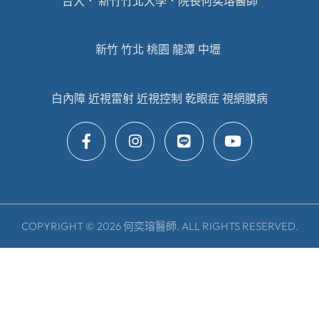
台大． 新竹竹北大學．院長何奕瑢醫師
新竹 竹北 桃園 龍潭 中壢
白內障 近視雷射 近視控制 乾眼症 視網膜病
COPYRIGHT © 2026 何奕瑢醫師. ALL RIGHTS RESERVED.