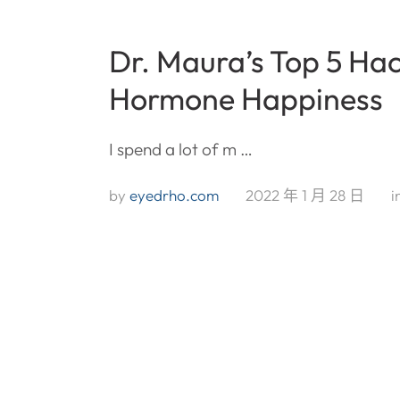
Dr. Maura’s Top 5 Hac
Hormone Happiness
I spend a lot of m …
by 
eyedrho.com
2022 年 1 月 28 日
i