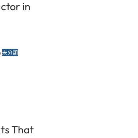
ctor in
n 
未分類
ts That