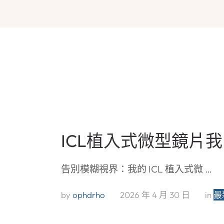
ICL植入式微型鏡片
告別模糊視界：我的 ICL 植入式微 …
by 
ophdrho
2026 年 4 月 30 日
in 
最