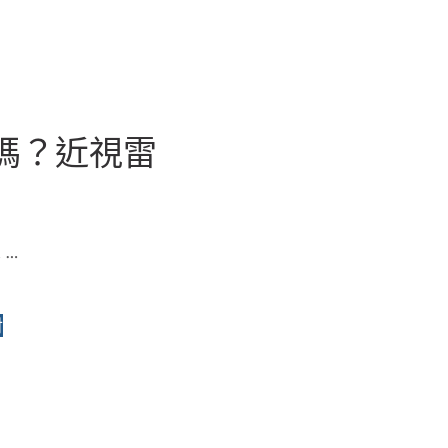
嗎？近視雷
 …
射