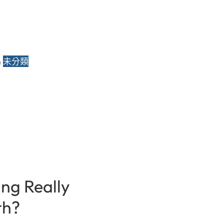
n 
未分類
ing Really
th?