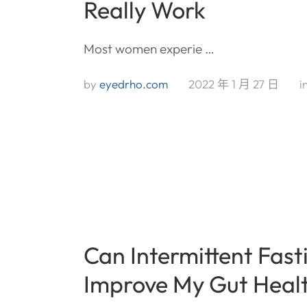
Really Work
Most women experie …
by 
eyedrho.com
2022 年 1 月 27 日
i
Can Intermittent Fast
Improve My Gut Heal