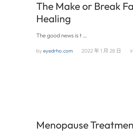
The Make or Break Fa
Healing
The good news is t …
by 
eyedrho.com
2022 年 1 月 28 日
i
Menopause Treatmen