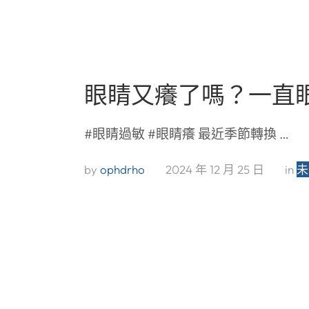
眼睛又癢了嗎？一直
#眼睛過敏 #眼睛癢 最近季節轉換 …
by 
ophdrho
2024 年 12 月 25 日
in 
未