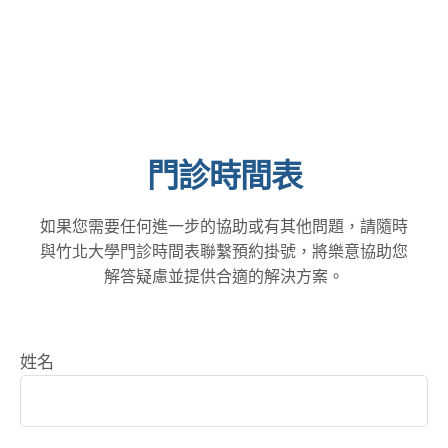
片
，希望能幫助大家
重影響您的日常生活與
解答診間常見的三個疑
工作安全
。 隨著現
問
。
Q1：白內障
代醫學科技的進步，白
手術的原理是什麼？
內障手術技術已相當成
目前常見的方式是利用
熟且設備先進。 當白內
「超音波乳化術」。原
障開始影響到您的視
理是將混濁的水晶體清
門診時間表
力、開車安全、看電視
除後，再植入新的人工
或使用手機，甚至是因
水晶體。這屬於微創手
視力不佳而容易跌倒
如果您需要任何進一步的協助或有其他問題，請隨時
術的一種，相對來說傷
時，就是與醫師討論手
與竹北大學門診時間表聯繫預約掛號，將樂意協助您
口較小，在術後恢復上
術的最佳時機
！
解答疑慮並提供合適的解決方案。
也有較穩定的表現
。
德國蔡司老花專家：量
Q2：手術時間大約多
身打造的清晰視界 現代
長？需要住院嗎？
一
的「老花人工水晶體」
姓名
般情況下，單眼的手術
不僅能解決白內障問
過程大約 …
題，透過長焦段或三焦
段的設計，還能同時改