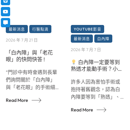
最新消息
行醫點滴
YOUTUBE影音
最新消息
白內障
2026 年 7 月 21 日
2026 年 7 月 7 日
「白內障」與「老花
眼」的快問快答 !
白內障一定要等到
熟透才能動手術？小心
“門診中有時會遇到長輩
錯過黃金治療期！
們詢問關於「白內障」
許多人因為害怕手術或
與「老花眼」的手術細
抱持著舊觀念，認為白
節
。面對眼睛的手
內障要等到「熟透」、
Read More
術，許多人難免會感到
完全看不見了再處理
些許擔憂。 為了讓大家
Read More
。 這其實是過時的觀
能更了解相關的醫療資
念！拖延手術不僅會增
訊，我整理了這支短影
加手術的風險，還會嚴