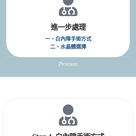
不需開刀
如果只是輕度到中度的白內障變化，可以先用眼
藥水來減緩它惡化的速度。
需戴帽子、太陽眼鏡，
防紫外線曝曬。
進一步處理
一、白內障手術方式
二、水晶體選擇