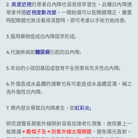
2.
高度近視
的患者白內障也容易很早發生，此種白內障通
常會伴隨
近視度數改變
，一開始還可以配眼鏡矯正，嚴重
時配眼鏡也無法看得清楚時，即可考慮以手術方始改善;
3.服用藥物造成白內障提早形成;
4.代謝疾病如
糖尿病
引起的白內障;
5.年幼的小孩因基因或發育不全而患有先天性白內障;
6.外傷造成水晶體的撞擊也有可能造成水晶體混濁，稱之
為外傷性白內障;
7. 眼內發炎導致白內障產生，如
虹彩炎;
研究證實長期紫外線照射容易加速老化現象，故保養上一
般建議
＊戴帽子及＊防紫外線太陽眼鏡
，避免陽光直射。