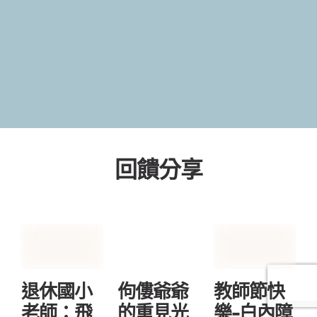
回饋分享
退休國小
佝僂爺爺
教師節快
老師：飛
的重見光
樂-白內障
秒雷射老
明之路-白
手術術後
花/白內障
內障手術
心得-老師
手術，讓
心得分享
真情回饋
我找回清
晰與自信
2024 年 12 月 26 日
2024 年 10 月 4 日
2