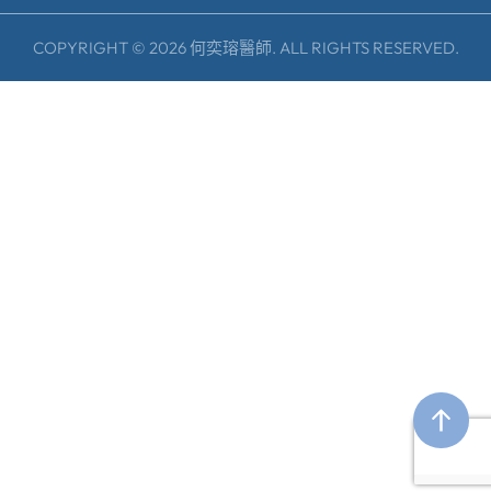
COPYRIGHT © 2026 何奕瑢醫師. ALL RIGHTS RESERVED.