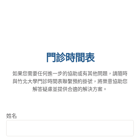
片
，希望能幫助大家
重影響您的日常生活與
解答診間常見的三個疑
工作安全
。 隨著現
問
。
Q1：白內障
代醫學科技的進步，白
手術的原理是什麼？
內障手術技術已相當成
目前常見的方式是利用
熟且設備先進。 當白內
「超音波乳化術」。原
障開始影響到您的視
理是將混濁的水晶體清
門診時間表
力、開車安全、看電視
除後，再植入新的人工
或使用手機，甚至是因
水晶體。這屬於微創手
視力不佳而容易跌倒
如果您需要任何進一步的協助或有其他問題，請隨時
術的一種，相對來說傷
時，就是與醫師討論手
與竹北大學門診時間表聯繫預約掛號，將樂意協助您
口較小，在術後恢復上
術的最佳時機
！
解答疑慮並提供合適的解決方案。
也有較穩定的表現
。
德國蔡司老花專家：量
Q2：手術時間大約多
身打造的清晰視界 現代
長？需要住院嗎？
一
的「老花人工水晶體」
姓名
般情況下，單眼的手術
不僅能解決白內障問
過程大約 …
題，透過長焦段或三焦
段的設計，還能同時改