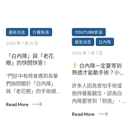
最新消息
行醫點滴
YOUTUBE影音
最新消息
白內障
2026 年 7 月 21 日
2026 年 7 月 7 日
「白內障」與「老花
眼」的快問快答 !
白內障一定要等到
熟透才能動手術？小心
“門診中有時會遇到長輩
錯過黃金治療期！
們詢問關於「白內障」
許多人因為害怕手術或
與「老花眼」的手術細
抱持著舊觀念，認為白
節
。面對眼睛的手
內障要等到「熟透」、
Read More
術，許多人難免會感到
完全看不見了再處理
些許擔憂。 為了讓大家
Read More
。 這其實是過時的觀
能更了解相關的醫療資
念！拖延手術不僅會增
訊，我整理了這支短影
加手術的風險，還會嚴