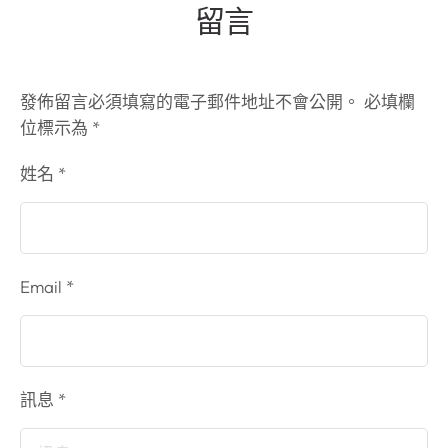
解答診間常見的三個疑
留言
工作安全
。 隨著現
問
。
Q1：白內障
代醫學科技的進步，白
手術的原理是什麼？
內障手術技術已相當成
目前常見的方式是利用
熟且設備先進。 當白內
發佈留言必須填寫的電子郵件地址不會公開。
必填欄
「超音波乳化術」。原
障開始影響到您的視
位標示為
*
理是將混濁的水晶體清
力、開車安全、看電視
除後，再植入新的人工
姓名 *
或使用手機，甚至是因
水晶體。這屬於微創手
視力不佳而容易跌倒
術的一種，相對來說傷
時，就是與醫師討論手
口較小，在術後恢復上
術的最佳時機
！
也有較穩定的表現
。
德國蔡司老花專家：量
Email *
Q2：手術時間大約多
身打造的清晰視界 現代
長？需要住院嗎？
一
的「老花人工水晶體」
般情況下，單眼的手術
不僅能解決白內障問
過程大約 …
題，透過長焦段或三焦
訊息 *
段的設計，還能同時改
善老花、近視 …