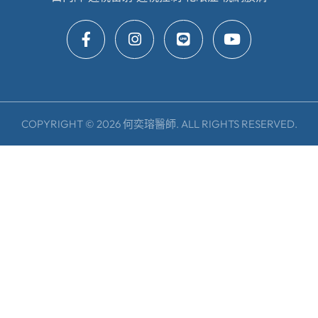
COPYRIGHT © 2026 何奕瑢醫師. ALL RIGHTS RESERVED.