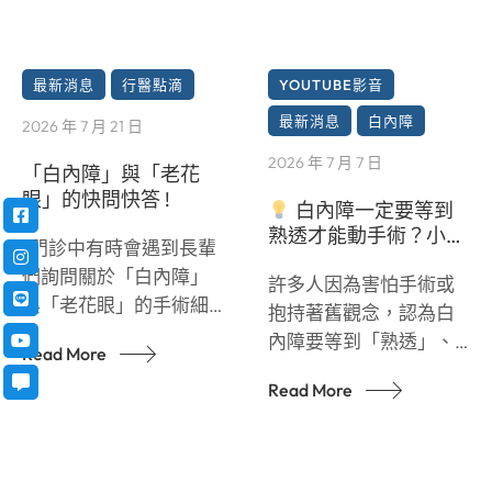
最新消息
行醫點滴
YOUTUBE影音
最新消息
白內障
2026 年 7 月 21 日
2026 年 7 月 7 日
「白內障」與「老花
眼」的快問快答 !
白內障一定要等到
熟透才能動手術？小心
“門診中有時會遇到長輩
錯過黃金治療期！
們詢問關於「白內障」
許多人因為害怕手術或
與「老花眼」的手術細
抱持著舊觀念，認為白
節
。面對眼睛的手
內障要等到「熟透」、
Read More
術，許多人難免會感到
完全看不見了再處理
些許擔憂。 為了讓大家
Read More
。 這其實是過時的觀
能更了解相關的醫療資
念！拖延手術不僅會增
訊，我整理了這支短影
加手術的風險，還會嚴
片
，希望能幫助大家
重影響您的日常生活與