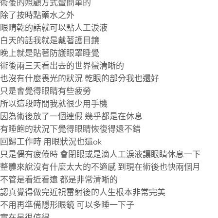
術後的照顧方式蠻簡單的
除了按時點藥水之外
眼睛乾的話就可以點人工淚液
白天的話我就是戴著護目鏡
晚上就是貼著防護眼罩睡覺
術後兩三天看出去的世界蠻清晰的
也沒有什麼畏光的狀況 乾眼的部分我也還好
只是會覺得眼睛有些疲勞
所以這段時間我就很少用手機
因為術後放了一個連假 幾乎都是在休息
有睡飽的狀況下覺得眼睛恢復得還不錯
回歸工作時 用眼狀況也還ok
只是偶有疲倦時 會閉眼或是滴人工淚液讓眼睛休息一下
整體來說沒有什麼太大的不適感 到現在術後也快兩個月
不管是看近看遠 都是非常清晰的
認真覺得做完近視雷射後的人生根本非常完美
不用再準備隱形眼鏡 可以多睡一下子
實在是很值得 —