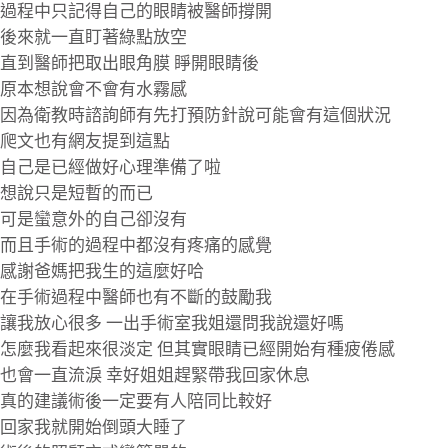
過程中只記得自己的眼睛被醫師撐開
後來就一直盯著綠點放空
直到醫師把取出眼角膜 睜開眼睛後
原本想說會不會有水霧感
因為衛教時諮詢師有先打預防針說可能會有這個狀況
爬文也有網友提到這點
自己是已經做好心理準備了啦
想說只是短暫的而已
可是蠻意外的自己卻沒有
而且手術的過程中都沒有疼痛的感覺
感謝爸媽把我生的這麼好哈
在手術過程中醫師也有不斷的鼓勵我
讓我放心很多 一出手術室我姐還問我說還好嗎
怎麼我看起來很淡定 但其實眼睛已經開始有種疲倦感
也會一直流淚 幸好姐姐趕緊帶我回家休息
真的建議術後一定要有人陪同比較好
回家我就開始倒頭大睡了