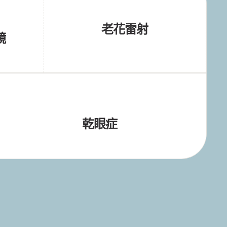
老花雷射
鏡
乾眼症