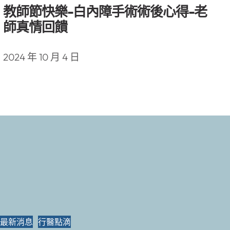
教師節快樂-白內障手術術後心得-老
師真情回饋
2024 年 10 月 4 日
最新消息
行醫點滴
最