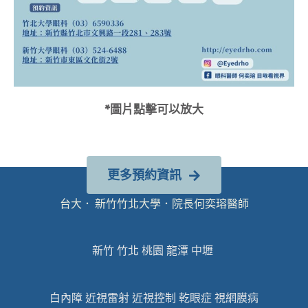
*圖片點擊可以放大
更多預約資訊
台大． 新竹竹北大學．院長何奕瑢醫師
新竹 竹北 桃園 龍潭 中壢
白內障 近視雷射 近視控制 乾眼症 視網膜病