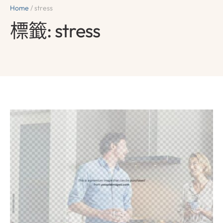
Home
/
stress
標籤:
stress