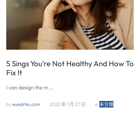
5 Sings You’re Not Healthy And How To
Fix It
I can design the m …
by 
eyedrho.com
2022 年 1 月 27 日
in 
未分類