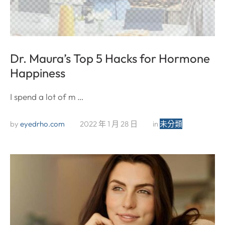
Dr. Maura’s Top 5 Hacks for Hormone
Happiness
I spend a lot of m …
by 
eyedrho.com
2022 年 1 月 28 日
in 
未分類